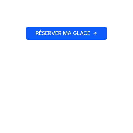
progresser plus vite — un joueur ou un petit groupe,
ton coach, ta glace, ton plan d'entraînement.
RÉSERVER MA GLACE
VOIR LES TARIFS