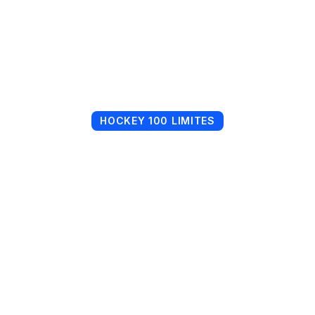
HOCKEY 100 LIMITES
Cours privés &
semi-privés
GLACE RÉELLE OU GLACE
SYNTHÉTIQUE
Un encadrement
100 % personnalisé
pour